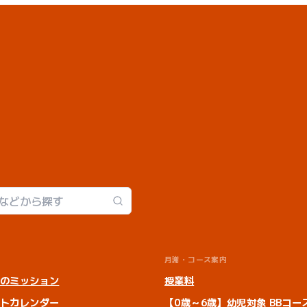
月謝・コース案内
ンのミッション
授業料
ントカレンダー
【0歳～6歳】幼児対象 BBコー