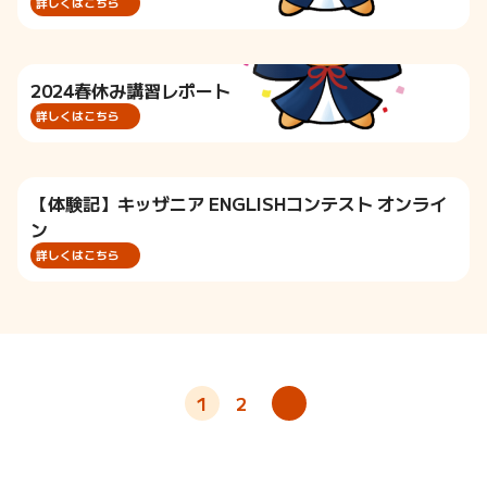
詳しくはこちら
2024春休み講習レポート
詳しくはこちら
【体験記】キッザニア ENGLISHコンテスト オンライ
ン
詳しくはこちら
投
>
1
2
稿
ナ