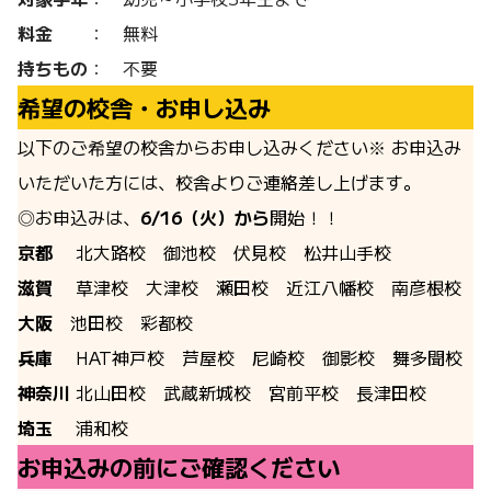
料金
： 無料
持ちもの
： 不要
希望の校舎・お申し込み
以下のご希望の校舎からお申し込みください※ お申込み
いただいた方には、校舎よりご連絡差し上げます。
◎お申込みは、
6/16（火）から
開始！！
京都
北大路校
御池校
伏見校
松井山手校
滋賀
草津校
大津校
瀬田校
近江八幡校
南彦根校
大阪
池田校
彩都校
兵庫
HAT神戸校
芦屋校
尼崎校
御影校
舞多聞校
神奈川
北山田校
武蔵新城校
宮前平校
長津田校
埼玉
浦和校
お申込みの前にご確認ください