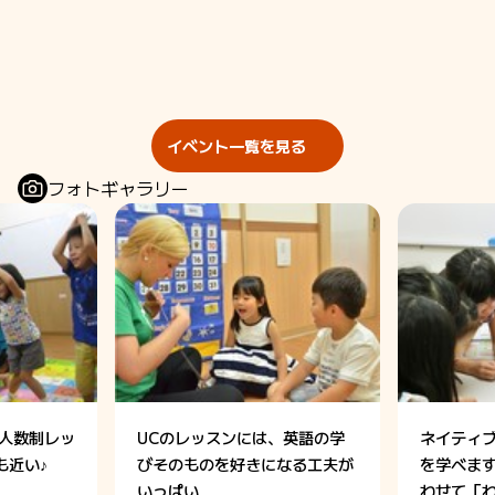
イベント一覧を見る
フォトギャラリー
少人数制レッ
UCのレッスンには、英語の学
ネイティ
も近い♪
びそのものを好きになる工夫が
を学べま
いっぱい
わせて「