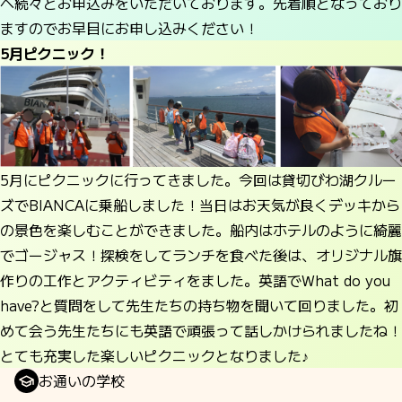
へ続々とお申込みをいただいております。先着順となっており
ますのでお早目にお申し込みください！
5月ピクニック！
5月にピクニックに行ってきました。今回は貸切びわ湖クルー
ズでBIANCAに乗船しました！当日はお天気が良くデッキから
の景色を楽しむことができました。船内はホテルのように綺麗
でゴージャス！探検をしてランチを食べた後は、オリジナル旗
作りの工作とアクティビティをました。英語でWhat do you
have?と質問をして先生たちの持ち物を聞いて回りました。初
めて会う先生たちにも英語で頑張って話しかけられましたね！
とても充実した楽しいピクニックとなりました♪
お通いの学校