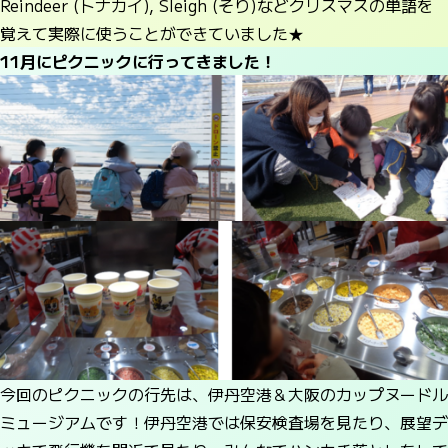
Reindeer (トナカイ), Sleigh (そり)などクリスマスの単語を
覚えて実際に使うことができていました★
11月にピクニックに行ってきました！
今回のピクニックの行先は、伊丹空港＆大阪のカップヌードル
ミュージアムです！伊丹空港では保安検査場を見たり、展望デ